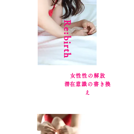
Re:birth
女性性の解放
​潜在意識の書き換
え