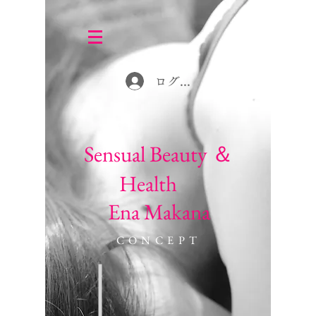
ログイン
Sensual Beauty ＆
Health
Ena Makana
CONCEPT